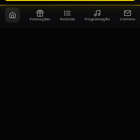
Promoções
Notícias
Programação
Contato
Maringa FM
45 anos em 1º lugar no Ibope!
NAVEGAÇÃO
Home
Promoções
Programação
Sobre nós