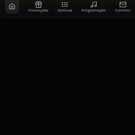
Promoções
Notícias
Programação
Contato
Maringa FM
45 anos em 1º lugar no Ibope!
NAVEGAÇÃO
Home
Promoções
Programação
Sobre nós
Notícias