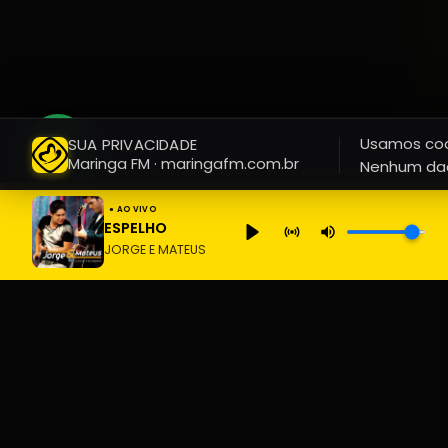
Usamos cook
SUA PRIVACIDADE
Maringa FM · maringafm.com.br
Nenhum dad
● AO VIVO
ESPELHO
JORGE E MATEUS
Maringa FM
45 anos em 1º lugar no Ibope!