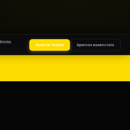
ncia.
Aceitar todos
Apenas essenciais
CONTATO
(44) 32204041
atendimento@maringafm.com.br