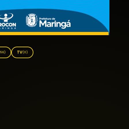
TV
156)
(0)