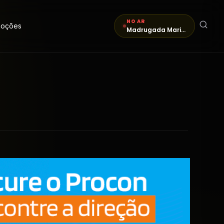
NO AR
moções
Madrugada Maringá FM