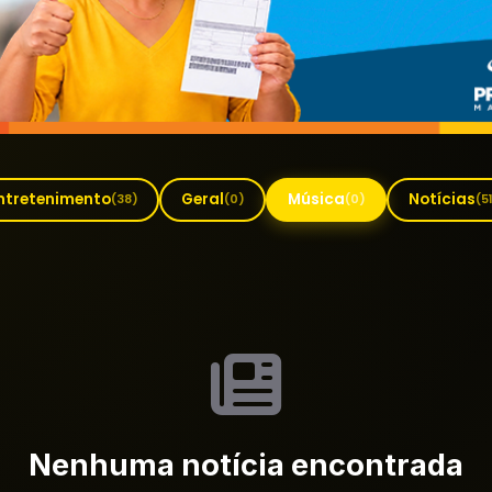
ntretenimento
Geral
Música
Notícias
(38)
(0)
(0)
(5
Nenhuma notícia encontrada